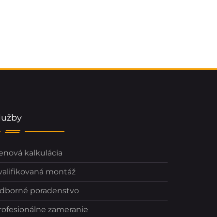
lužby
enová kalkulácia
valifikovaná montáž
dborné poradenstvo
rofesionálne zameranie