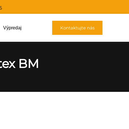
5
Kontaktujte nás
Výpredaj
etex BM