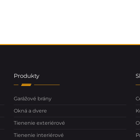
Produkty
S
Garážové brány
C
Okná a dvere
K
Tienenie exteriérové
O
Tienenie interiérové
P