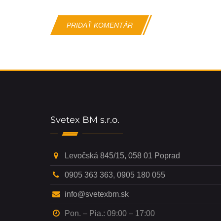
Svetex BM s.r.o.
Levočská 845/15, 058 01 Poprad
0905 363 363
,
0905 180 055
info@svetexbm.sk
Pon. – Pia.: 09:00 – 17:00