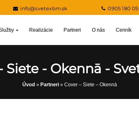
info@svetexbm.sk
0905 180 05
Služby
Realizácie
Partneri
O nás
Cenník
- Siete - Okennā - Sv
Úvod
»
Partneri
»
Cover – Siete – Okennā