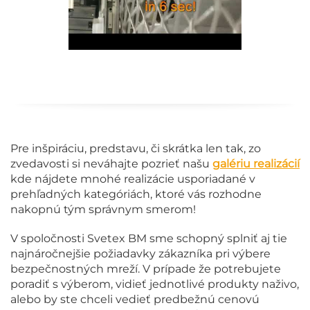
Pre inšpiráciu, predstavu, či skrátka len tak, zo
zvedavosti si neváhajte pozrieť našu
galériu realizácií
kde nájdete mnohé realizácie usporiadané v
prehľadných kategóriách, ktoré vás rozhodne
nakopnú tým správnym smerom!
V spoločnosti Svetex BM sme schopný splniť aj tie
najnáročnejšie požiadavky zákazníka pri výbere
bezpečnostných mreží. V prípade že potrebujete
poradiť s výberom, vidieť jednotlivé produkty naživo,
alebo by ste chceli vedieť predbežnú cenovú