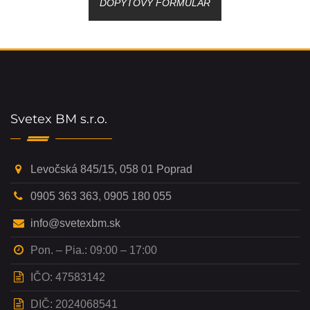
DOPYTOVÝ FORMULÁR
Svetex BM s.r.o.
Levočská 845/15, 058 01 Poprad
0905 363 363
,
0905 180 055
info@svetexbm.sk
Pon. – Pia.: 09:00 – 17:00
IČO: 47583142
DIČ: 2024068541